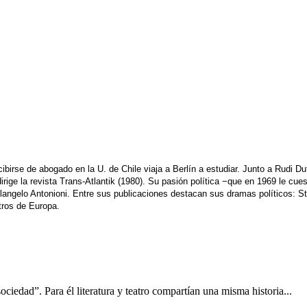
ecibirse de abogado en la U. de Chile viaja a Berlín a estudiar. Junto a Rudi 
ge la revista Trans-Atlantik (1980). Su pasión política −que en 1969 le cue
helangelo Antonioni. Entre sus publicaciones destacan sus dramas políticos: 
tros de Europa.
ociedad”. Para él literatura y teatro compartían una misma historia...