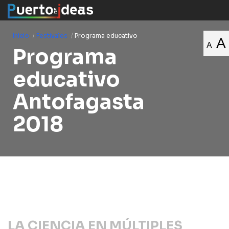
Inicio
/
Festivales
/
Programa educativo
A
A
Programa
educativo
Antofagasta
2018
LA CIENCIA EN MÚLTIPLES