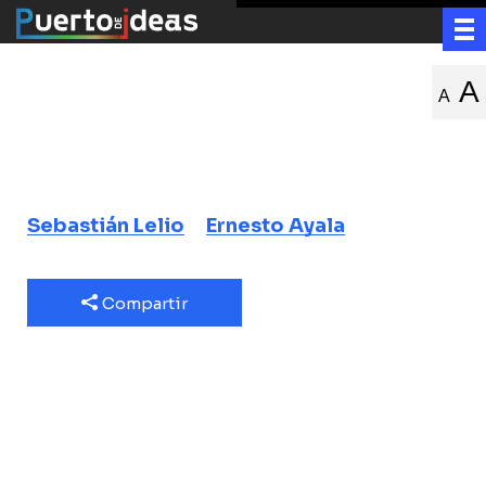
Tras la mirada de
A
A
Sebastián Lelio
Una conversación íntima sobre su cine
Sebastián Lelio
Ernesto Ayala
Compartir