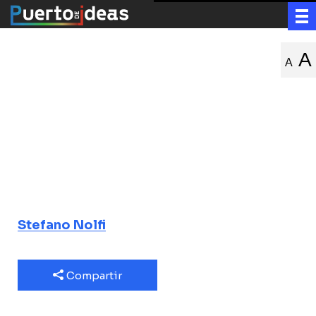
Robótica
A
A
evolutiva;
biología,
inteligencia y
tecnología
Stefano Nolfi
Compartir