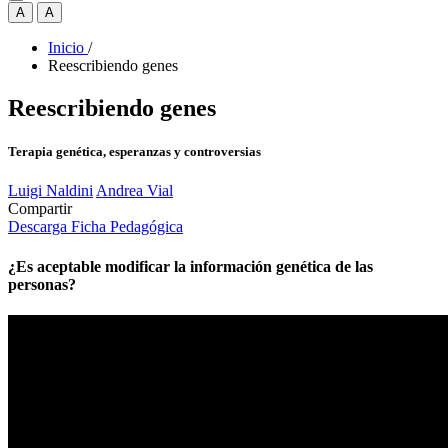
A
A
Inicio
/
Reescribiendo genes
Reescribiendo genes
Terapia genética, esperanzas y controversias
Luigi Naldini
Andrea Vial
Compartir
Descarga Ficha Pedagógica
¿Es aceptable modificar la información genética de las
personas?