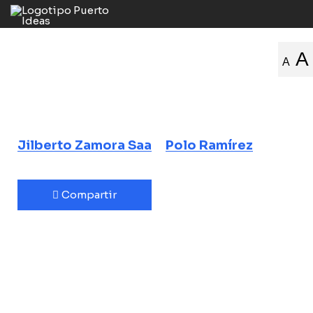
Rayos cósmicos
A
A
y terremotos
Una enigmática relación
Jilberto Zamora Saa
Polo Ramírez
Compartir