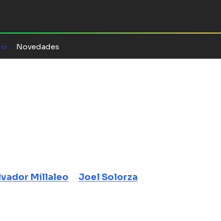
Novedades
s
ulinarios
anos
lvador Millaleo
Joel Solorza