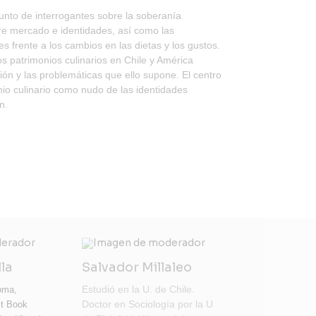
unto de interrogantes sobre la soberanía
tre mercado e identidades, así como las
s frente a los cambios en las dietas y los gustos.
os patrimonios culinarios en Chile y América
ción y las problemáticas que ello supone. El centro
onio culinario como nudo de las identidades
n.
lla
Salvador Millaleo
Estudió en la U. de Chile.
noma,
Doctor en Sociología por la U
st Book