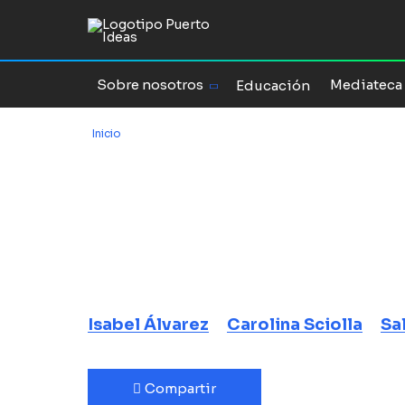
Sobre nosotros
Mediateca
Educación
Inicio
/
Patrimonios culinarios chilenos y latinoamericano
Patrimonios c
chilenos y
latinoameric
Isabel Álvarez
Carolina Sciolla
Sa
Compartir