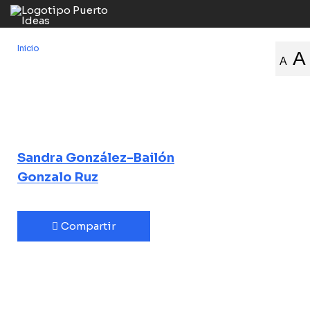
Inicio
/
Navegando en un mar de likes
A
A
Navegando en
un mar de likes
Redes sociales y ciencia de datos
Sandra González-Bailón
Gonzalo Ruz
Compartir