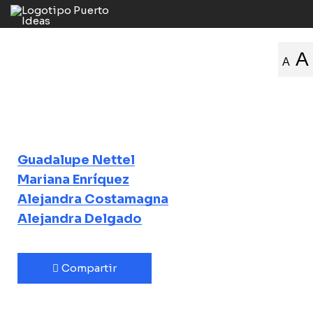
Mujeres al borde
A
A
del canon
El nuevo mapa literario
latinoamericano
Guadalupe Nettel
Mariana Enríquez
Alejandra Costamagna
Alejandra Delgado
Compartir