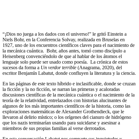
“¡Dios no juega a los dados con el universo!” le gritó Einstein a
Niels Bohr, en la Conferencia Solvay, realizada en Bruselas en
1927, uno de los encuentros científicos claves para el nacimiento de
la mecánica cuántica. Bohr, años antes, tomó como discípulo a
Heisenberg convenciéndolo de que al hablar de los átomos el
lenguaje solo puede ser usado como poesía. La crónica de estos
sucesos da forma a
Un verdor terrible
(Anagrama, 2020), del
escritor Benjamín Labatut, donde confluyen la literatura y la ciencia.
En las páginas de este texto híbrido e inclasificable, donde se cruzan
la ficción y la no ficción, se narran las primeras y acaloradas
discusiones científicas de la mecánica cuántica o el nacimiento de la
teoría de la relatividad, entrelazados con historias alucinantes de
algunos de los más importantes científicos de la historia, como las
exploraciones matemáticas de Alexander Grothendieck, que le
llevaron al delirio místico; o los orígenes del cianuro de hidrógeno
que los nazis terminarían usando para suicidarse y asesinar a
miembros de sus propias familias al verse derrotados.
En esta conversación Labatut nos comparte sus inquietudes y