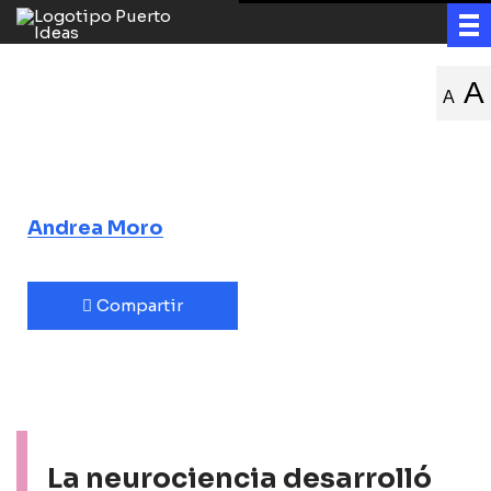
Los límites de
A
A
Babel
El enigma de las lenguas imposibles
Andrea Moro
Compartir
La neurociencia desarrolló