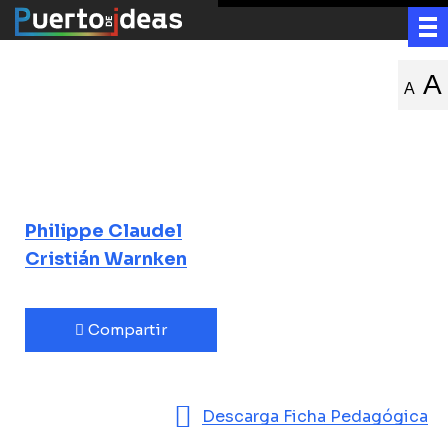
Las zonas grises
A
A
del territorio
humano
Philippe Claudel
Cristián Warnken
Compartir
Descarga Ficha Pedagógica