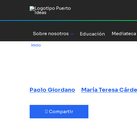
Sobre nosotros
Mediateca
Educación
Inicio
/
La segunda juventud
La segunda j
Paolo Giordano
María Teresa Cárd
Compartir