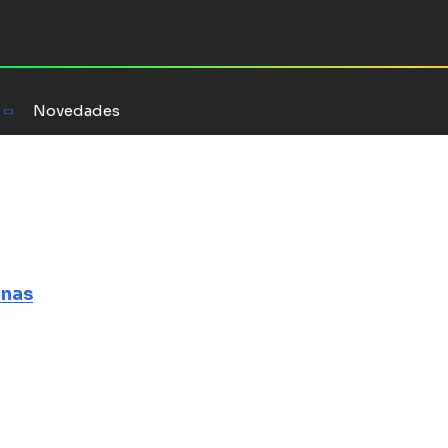
Novedades
uventud
enas