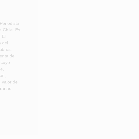
Periodista
e Chile. Es
 El
 del
ibros.
enta de
 cuyo
te,
ón,
n valor de
terarias…