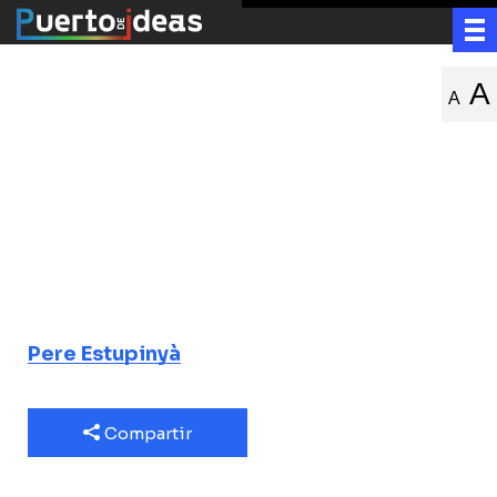
La neuro
A
A
revolución,
cómo
comprender tu
cerebro
Pere Estupinyà
Compartir