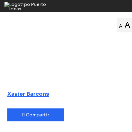
La humanidad
A
A
frente al
Universo, los
nuevos retos de
la astronomía
Xavier Barcons
Compartir