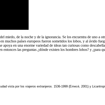
del miedo, de la noche y de la ignorancia. Se los encuentra de uno a o
e en muchos países europeos fueron sometidos los lobos, y al ávido fueg
n se apoya en una enorme variedad de ideas tan curiosas como descabell
urgen entonces las preguntas ¿dónde existen los hombres lobos? y ¿para q
ciudad vista por los viajeros extranjeros. 1536-1999 (Emecé, 2001) y Licantr