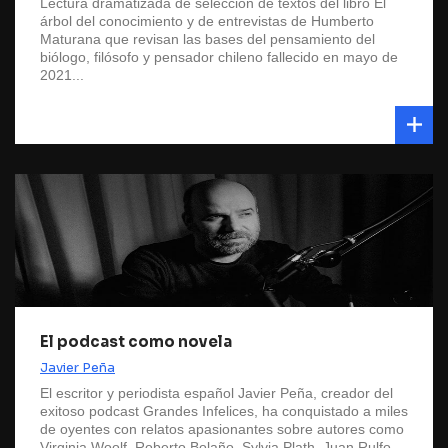
Lectura dramatizada de selección de textos del libro El
árbol del conocimiento y de entrevistas de Humberto
Maturana que revisan las bases del pensamiento del
biólogo, filósofo y pensador chileno fallecido en mayo de
2021...
El podcast como novela
Javier Peña
El escritor y periodista español Javier Peña, creador del
exitoso podcast Grandes Infelices, ha conquistado a miles
de oyentes con relatos apasionantes sobre autores como
Virginia Woolf, Roberto Bolaño, Sylvia Plath, Juan Rulfo,