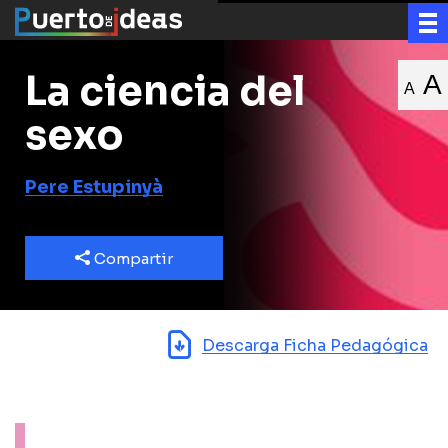
La ciencia del
A
A
sexo
Pere Estupinyà
Compartir
Descarga Ficha Pedagógica