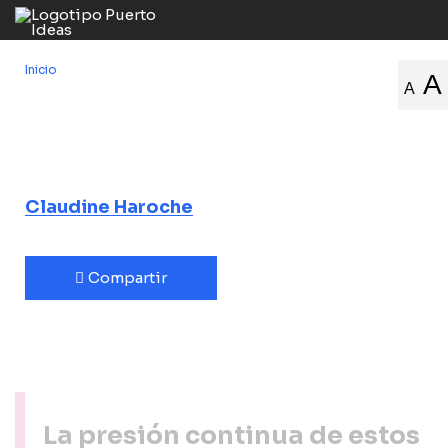
Inicio
/
La angustia en un mundo líquido
A
A
La angustia en un
mundo líquido
Claudine Haroche
Compartir
La presión continua de estos