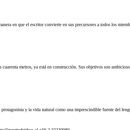
anera en que el escritor convierte en sus precursores a todos los miemb
 cuarenta metros, ya está en construcción. Sus objetivos son ambiciosos
rotagonista y la vida natural como una imprescindible fuente del lengu
cto@puertodeideas.cl
+56 2 33230080