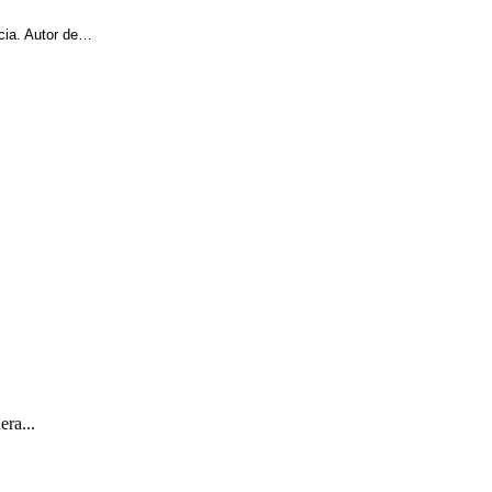
cia. Autor de…
ra...