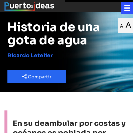
Historia de una
A
A
gota de agua
Ricardo Letelier
Compartir
En su deambular por costas y
océanos es poblada por