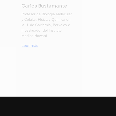
Carlos Bustamante
Profesor de Biología Molecular
y Celular, Física y Química en
la U. de California, Berkeley e
Investigador del Instituto
Médico Howard…
Leer más