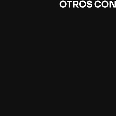
OTROS CON
La vida de un padre, la
La i
historia de un pueblo
pla
Héctor Abad Faciolince
Paco
Matías Rivas
En e
recon
La noche del 25 de agosto de
Paco
1987 cayó asesinado en pleno
somo
centro de Medellín Héctor Abad