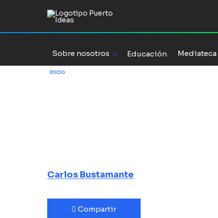
Sobre nosotros
Mediateca
Educación
Inicio
/
Estudiando la maquinaria celular, una molécula a la
Estudiando l
celular, una m
vez
Carlos Bustamante
Compartir