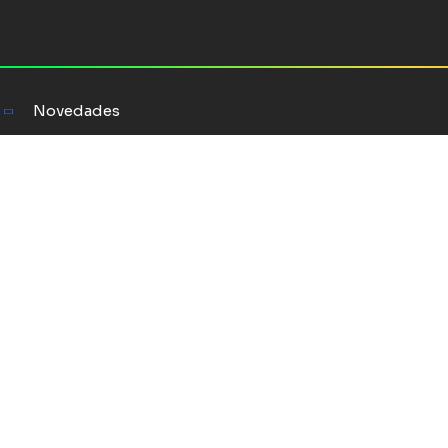
Novedades
 vez
a maquinaria
olécula a la