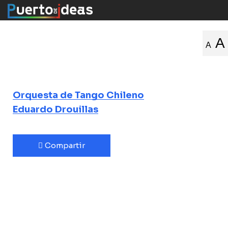
En busca de los
A
A
tangos chilenos
Orquesta de Tango Chileno
Eduardo Drouillas
Compartir