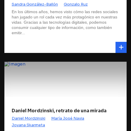
Sandra González-Bailón
Gonzalo Ruz
En los últimos años, hemos visto cómo las redes sociales
han jugado un rol cada vez más protagónico en nuestras
vidas. Gracias a las tecnologías digitales, podemos
consumir cualquier tipo de información, como también
emitir...
Daniel Mordzinski, retrato de una mirada
Daniel Mordzinski
María José Navia
Jovana Skarmeta