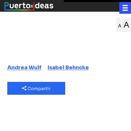
El maravilloso
A
A
mundo natural
de Humboldt
Andrea Wulf
Isabel Behncke
Compartir