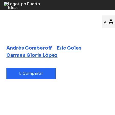
El instinto
A
A
científico
Andrés Gomberoff
Eric Goles
Carmen Gloria López
Compartir