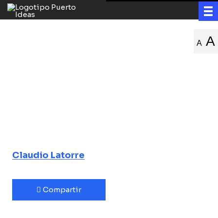
El cambio
A
A
climático ya
impactó a las
sociedades
prehistóricas
Claudio Latorre
Compartir