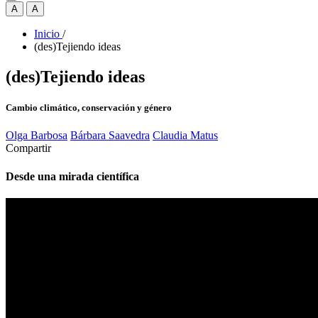
A
A
Inicio
/
(des)Tejiendo ideas
(des)Tejiendo ideas
Cambio climático, conservación y género
Olga Barbosa
Bárbara Saavedra
Claudia Matus
Compartir
Desde una mirada científica