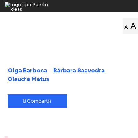
(des)Tejiendo
A
A
ideas
Cambio climático, conservación y
género
Olga Barbosa
Bárbara Saavedra
Claudia Matus
Compartir