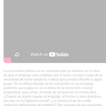
La corrección política es un concepto que se sostiene en la idea
de que el lenguaje crea realidad, por lo tanto, se hace cargo de la
necesidad de evitar palabras o ideas que puedan ofender a algún
grupo. En la última década se ha convertido en un concepto
polémico: para algunos es el ethos de la revolución cultural
progresista, para otros, el modo de censura en el mundo libre.
¿Cuánto se puede regular el lenguaje, el humor y otras prácticas,
sin caer en la vigilancia moral? ¿La censura trae de vuelta
violencias disfrazadas de rebeldía? Son algunas de las preguntas