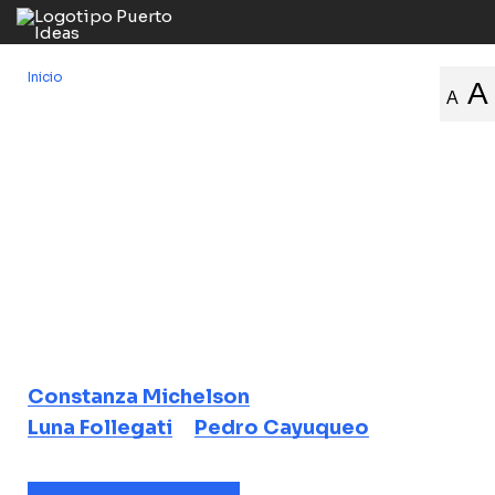
Inicio
/
A
A
Corrección política: Contradicciones de las buenas intenciones
Corrección
política:
Contradicciones
de las buenas
intenciones
Constanza Michelson
Luna Follegati
Pedro Cayuqueo