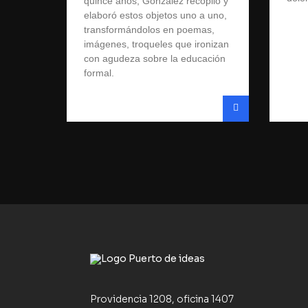
quince años, González recopiló y
elaboró estos objetos uno a uno,
transformándolos en poemas,
imágenes, troqueles que ironizan
con agudeza sobre la educación
formal.
Providencia 1208, oficina 1407