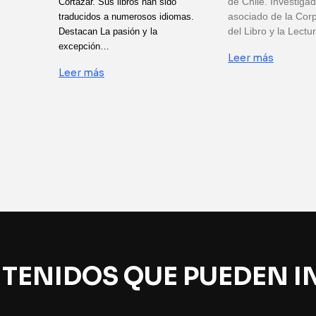
de Chile. Investiga
Cortázar. Sus libros han sido
asociado de la Cor
traducidos a numerosos idiomas.
del Libro y la Lect
Destacan La pasión y la
excepción…
Leer más
Leer más
TENIDOS QUE PUEDEN I