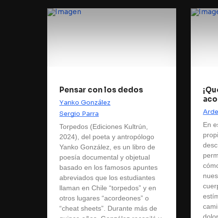
Pensar con los dedos
¡Que
aco
Yanko González
Arde
Sergio Parra
En e
Torpedos (Ediciones Kultrún,
prop
2024), del poeta y antropólogo
desc
Yanko González, es un libro de
perm
poesía documental y objetual
cómo
basado en los famosos apuntes
nues
abreviados que los estudiantes
cuer
llaman en Chile “torpedos” y en
estí
otros lugares “acordeones” o
cami
“cheat sheets”. Durante más de
dolor