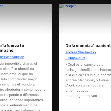
 la fuerza te
De la ciencia al pacien
mpañe!
Andrea Slachevsky
m Patapoutian
Felipe Court
sta imperdible charla, el
¿Cuál es el camino de un
io científico abordó su
hallazgo científico del labora
ubrimiento, el que ha
a la clínica? Es lo que abord
itido comprender mejor
Andrea Slachevsky y Felipe
 sentimos el mundo a
Court, con un enfoque en
tro alrededor y cómo nuestro
enfermedades
po responde a diferentes
neurodegenerativas.
mulos, abriendo importantes
nos al entendimiento del
 y a posibles tratamientos.