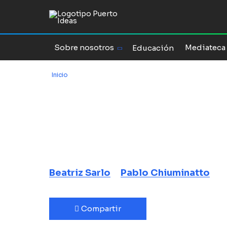
Sobre nosotros
Mediateca
Educación
Inicio
/
Ciudades y culturas urbanas
Ciudades y c
urbanas
Visión periférica en la posm
Beatriz Sarlo
Pablo Chiuminatto
Compartir