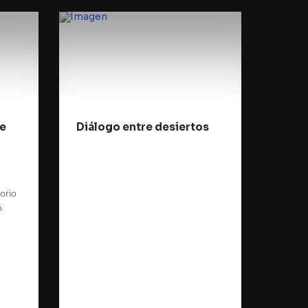
te
Diálogo entre desiertos
torio
ó