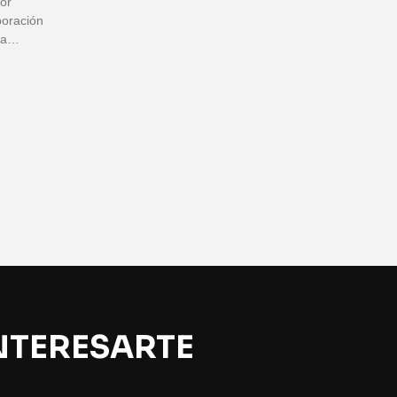
dor
poración
ura…
NTERESARTE