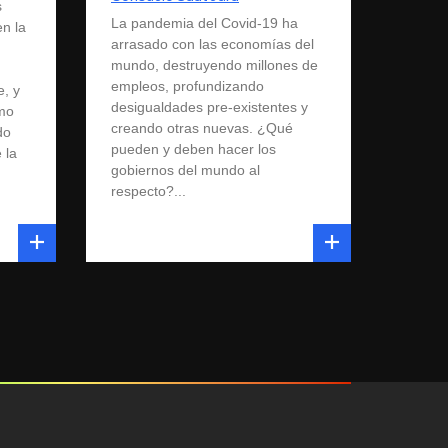
s
La pandemia del Covid-19 ha
en la
arrasado con las economías del
mundo, destruyendo millones de
empleos, profundizando
, y
desigualdades pre-existentes y
omo
creando otras nuevas. ¿Qué
do
pueden y deben hacer los
 la
gobiernos del mundo al
respecto?...