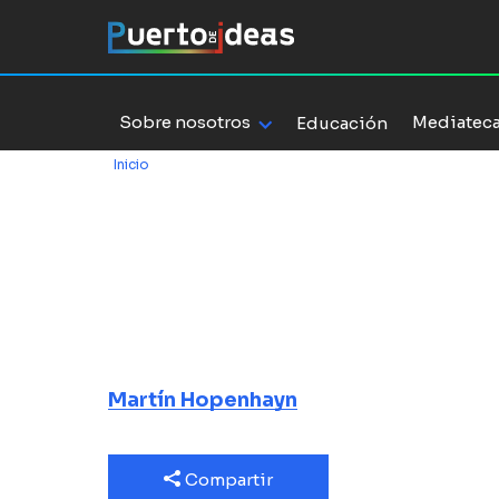
Sobre nosotros
Mediatec
Educación
Inicio
/
Byung-Chul Han, del supercrítico al superventas
Byung-Chul H
supercrítico 
superventas
Martín Hopenhayn
Compartir