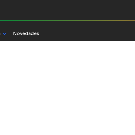
a
Novedades
an, del
al