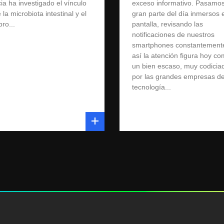
ia ha investigado el vínculo
exceso informativo. Pasamo
 la microbiota intestinal y el
gran parte del día inmersos 
ro...
pantalla, revisando las
notificaciones de nuestros
smartphones constantemente
así la atención figura hoy c
un bien escaso, muy codicia
por las grandes empresas de
tecnología...