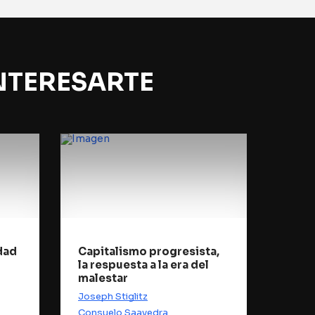
NTERESARTE
dad
Capitalismo progresista,
la respuesta a la era del
malestar
Joseph Stiglitz
Consuelo Saavedra