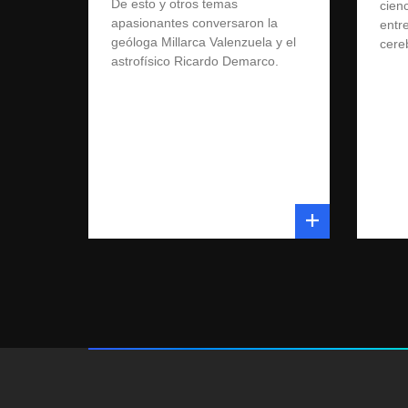
De esto y otros temas
cienc
apasionantes conversaron la
entre
geóloga Millarca Valenzuela y el
cereb
astrofísico Ricardo Demarco.