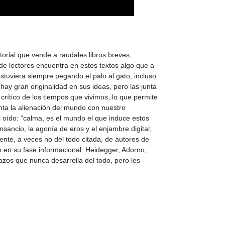
orial que vende a raudales libros breves,
e lectores encuentra en estos textos algo que a
estuviera siempre pegando el palo al gato, incluso
ay gran originalidad en sus ideas, pero las junta
rítico de los tiempos que vivimos, lo que permite
unta la alienación del mundo con nuestro
 oído: “calma, es el mundo el que induce estos
sancio, la agonía de eros y el enjambre digital;
ente, a veces no del todo citada, de autores de
smo en su fase informacional: Heidegger, Adorno,
azos que nunca desarrolla del todo, pero les