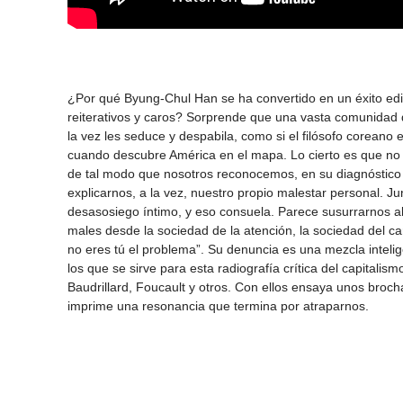
¿Por qué Byung-Chul Han se ha convertido en un éxito edit
reiterativos y caros? Sorprende que una vasta comunidad d
la vez les seduce y despabila, como si el filósofo coreano 
cuando descubre América en el mapa. Lo cierto es que no h
de tal modo que nosotros reconocemos, en su diagnóstico c
explicarnos, a la vez, nuestro propio malestar personal. J
desasosiego íntimo, y eso consuela. Parece susurrarnos al
males desde la sociedad de la atención, la sociedad del can
no eres tú el problema”. Su denuncia es una mezcla intelig
los que se sirve para esta radiografía crítica del capitali
Baudrillard, Foucault y otros. Con ellos ensaya unos broch
imprime una resonancia que termina por atraparnos.