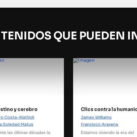
TENIDOS QUE PUEDEN I
estino y cerebro
Clics contra la humani
o Costa-Mattioli
James Williams
a Soledad Matus
Francisco Aravena
nte las últimas décadas la
Estamos viviendo la era del