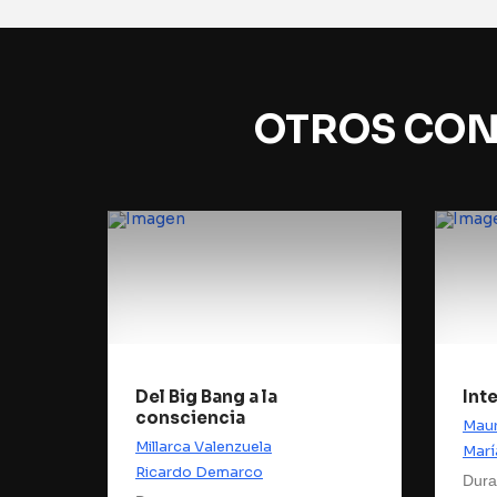
OTROS CON
Del Big Bang a la
Int
consciencia
Maur
Millarca Valenzuela
Marí
Ricardo Demarco
Dura