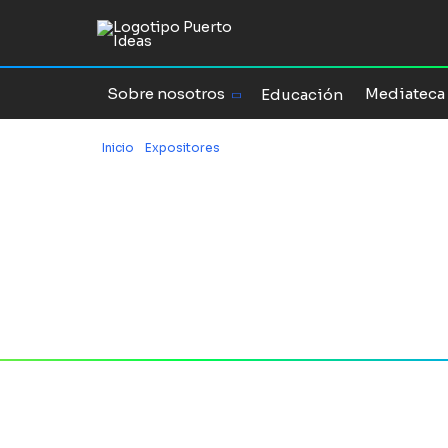
Sobre nosotros
Mediateca
Educación
Inicio
/
Expositores
/
David J. Anderson
Expositor
David J.
Anderso
Web