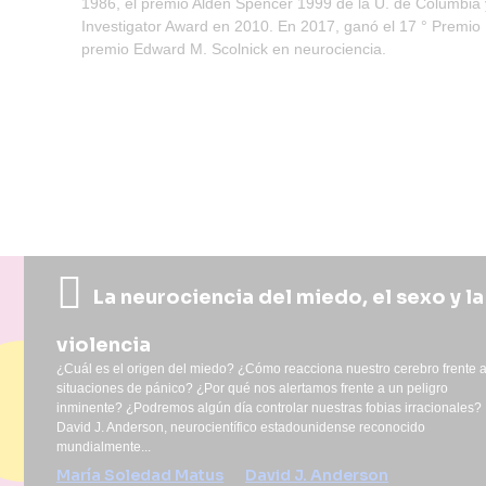
1986, el premio Alden Spencer 1999 de la U. de Columbia y
Investigator Award en 2010. En 2017, ganó el 17 ° Premio
premio Edward M. Scolnick en neurociencia.
La neurociencia del miedo, el sexo y la
violencia
¿Cuál es el origen del miedo? ¿Cómo reacciona nuestro cerebro frente 
situaciones de pánico? ¿Por qué nos alertamos frente a un peligro
inminente? ¿Podremos algún día controlar nuestras fobias irracionales?
David J. Anderson, neurocientífico estadounidense reconocido
mundialmente...
María Soledad Matus
David J. Anderson