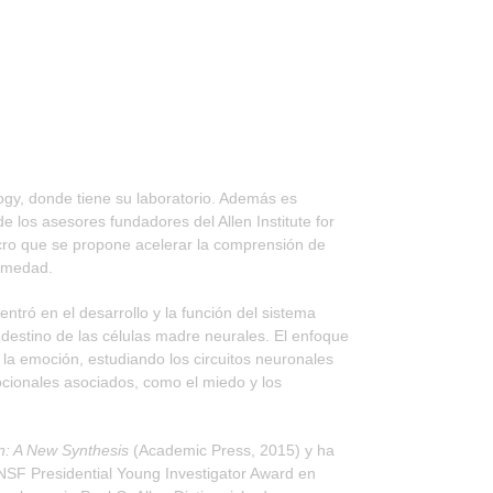
ology, donde tiene su laboratorio. Además es
e los asesores fundadores del Allen Institute for
lucro que se propone acelerar la comprensión de
ermedad.
ntró en el desarrollo y la función del sistema
 destino de las células madre neurales. El enfoque
 la emoción, estudiando los circuitos neuronales
cionales asociados, como el miedo y los
n: A New Synthesis
(Academic Press, 2015)
y ha
NSF Presidential Young Investigator Award en