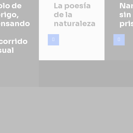
lo de
La poesía
Nar
rigo,
de la
sin
ensando
naturaleza
pri
n
corrido
sual