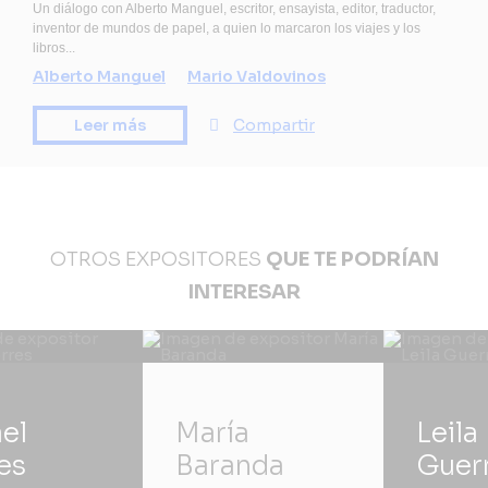
Un diálogo con Alberto Manguel, escritor, ensayista, editor, traductor,
inventor de mundos de papel, a quien lo marcaron los viajes y los
libros...
Alberto Manguel
Mario Valdovinos
Leer más
Compartir
OTROS EXPOSITORES
QUE TE PODRÍAN
INTERESAR
el
María
Leila
es
Baranda
Guerr