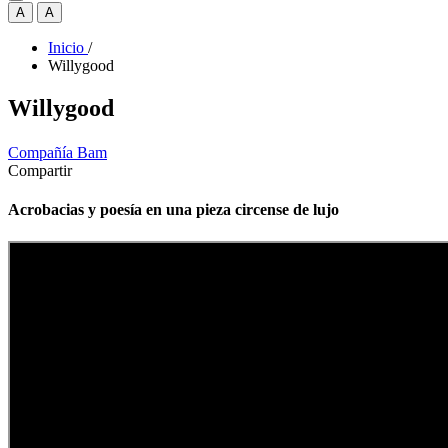
A
A
Inicio
/
Willygood
Willygood
Compañía Bam
Compartir
Acrobacias y poesía en una pieza circense de lujo