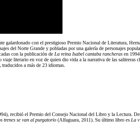
galardonado con el prestigioso Premio Nacional de Literatura, Hernán 
isajes del Norte Grande y pobladas por una galería de personajes popular
écadas con la publicación de
La reina Isabel cantaba rancheras
en 1994, 
aje literario en voz de quien dio vida a la narrativa de las salitreras ch
, traducidos a más de 23 idiomas.
994), recibió el Premio del Consejo Nacional del Libro y la Lectura. 
s trenes se van al purgatorio
(Alfaguara, 2011). Su último libro es
La v