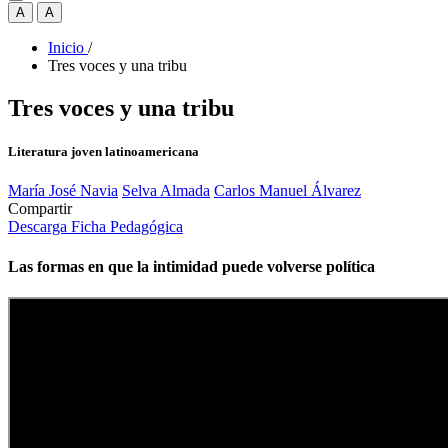
A
A
Inicio
/
Tres voces y una tribu
Tres voces y una tribu
Literatura joven latinoamericana
María José Navia
Selva Almada
Carlos Manuel Álvarez
Compartir
Descarga Ficha Pedagógica
Las formas en que la intimidad puede volverse política