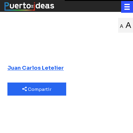
Seres vivos
A
A
como máquinas
Maturana, Varela y el impacto de la
autopoiesis
Juan Carlos Letelier
Compartir