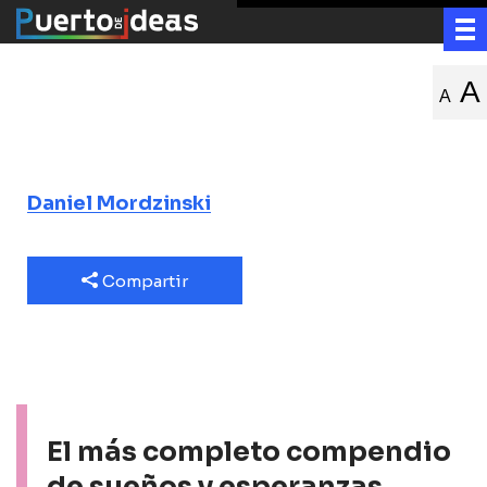
Re/tratar la
A
A
escritura
Daniel Mordzinski
Compartir
El más completo compendio
de sueños y esperanzas