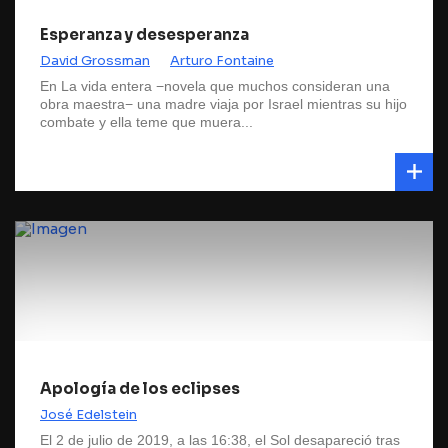
Esperanza y desesperanza
David Grossman
Arturo Fontaine
En La vida entera −novela que muchos consideran una
obra maestra− una madre viaja por Israel mientras su hijo
combate y ella teme que muera...
Apología de los eclipses
José Edelstein
El 2 de julio de 2019, a las 16:38, el Sol desapareció tras