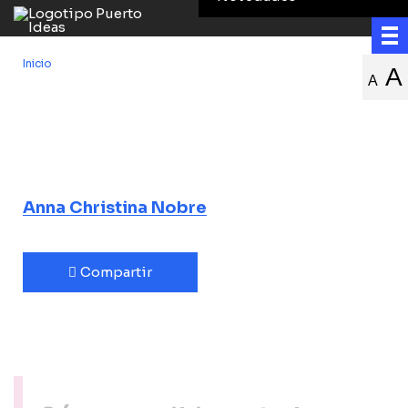
Inicio
/
Los misterios de la mente
A
A
Los misterios de
la mente
La interfaz definitiva
Anna Christina Nobre
Compartir