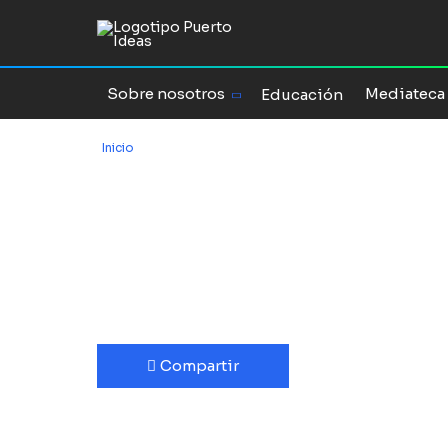
Sobre nosotros
Mediateca
Educación
Inicio
/
Puerto de Ideas de la A la Z
Puerto de Idea
de la A a la Z
Compartir