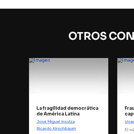
OTROS CON
La fragilidad democrática
Fra
de América Latina
cap
José Miguel Insulza
Vice
Ricardo Kirschbaum
El n