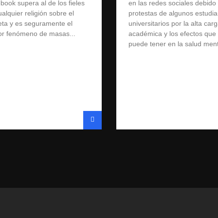
book supera al de los fieles
en las redes sociales debido 
alquier religión sobre el
protestas de algunos estudia
eta y es seguramente el
universitarios por la alta car
r fenómeno de masas...
académica y los efectos que
puede tener en la salud menta