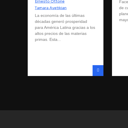
Ernesto Ottone
Face
Tamara Avetikian
de cu
plan
La economía de las últimas
mayo
décadas generó prosperidad
para América Latina gracias a los
altos precios de las materias
primas. Esta...