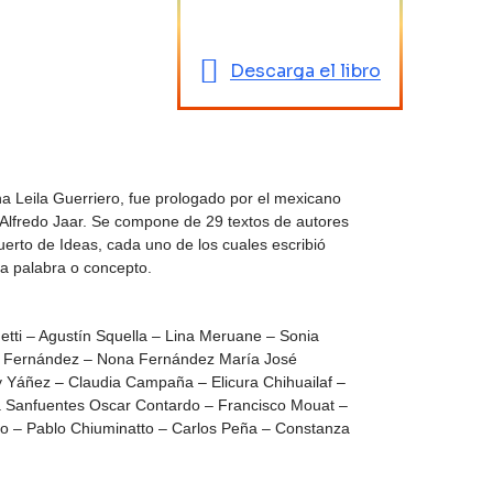
Descarga el libro
ina Leila Guerriero, fue prologado por el mexicano
ta Alfredo Jaar. Se compone de 29 textos de autores
uerto de Ideas, cada uno de los cuales escribió
na palabra o concepto.
etti – Agustín Squella – Lina Meruane – Sonia
io Fernández – Nona Fernández María José
y Yáñez – Claudia Campaña – Elicura Chihuailaf –
ya Sanfuentes Oscar Contardo – Francisco Mouat –
o – Pablo Chiuminatto – Carlos Peña – Constanza