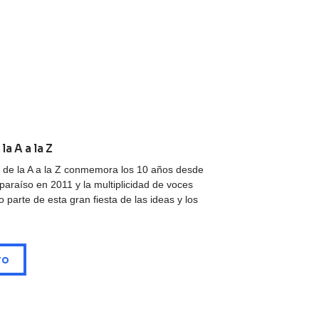
la A a la Z
as de la A a la Z conmemora los 10 años desde
lparaíso en 2011 y la multiplicidad de voces
 parte de esta gran fiesta de las ideas y los
ro