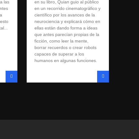
a las
en su libro, Quian guio al público
ntes
en un recorrido cinematográfico y
ga
científico por los avances de la
 esto
neurociencia y explicará cómo en
l...
ellas están dando forma a ideas
que antes parecían propias de la
ficción, como leer la mente,
borrar recuerdos o crear robots
capaces de superar a los
humanos en algunas funciones.