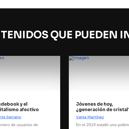
TENIDOS QUE PUEDEN I
udebook y el
Jóvenes de hoy,
italismo afectivo
¿generación de cristal
nte Serrano
Vania Martínez
úmero de usuarios de
En el 2019 estalló una polém