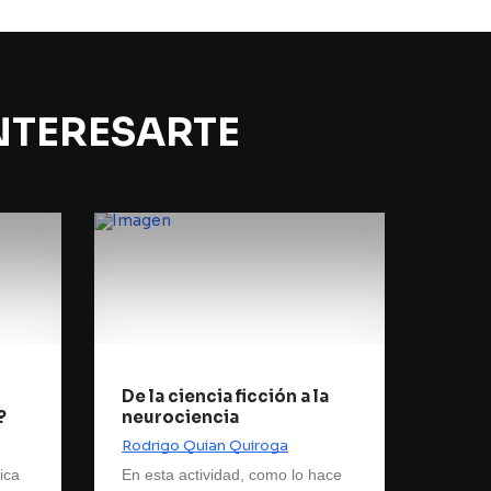
NTERESARTE
De la ciencia ficción a la
?
neurociencia
Rodrigo Quian Quiroga
ica
En esta actividad, como lo hace