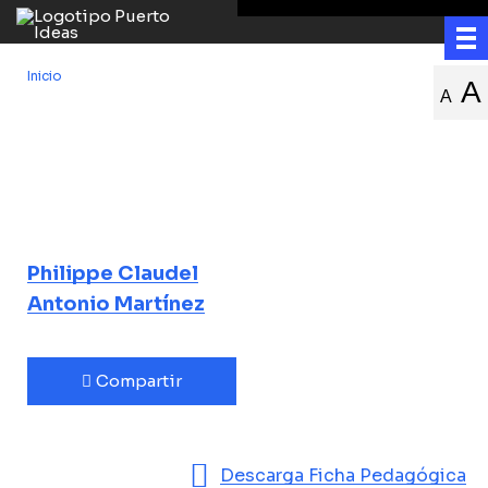
Inicio
/
La memoria del vino y la siembra de las preguntas
A
A
La memoria del
vino y la siembra
de las preguntas
Philippe Claudel
Antonio Martínez
Compartir
Descarga Ficha Pedagógica