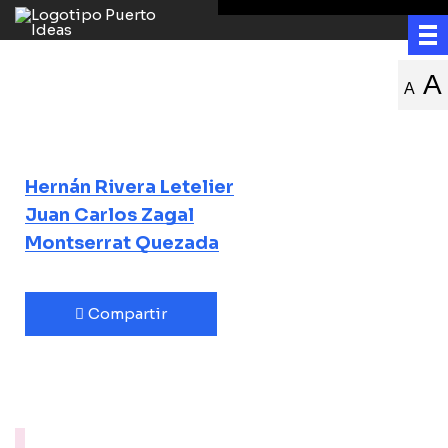
La contadora de
A
A
películas
Hernán Rivera Letelier
Juan Carlos Zagal
Montserrat Quezada
Compartir