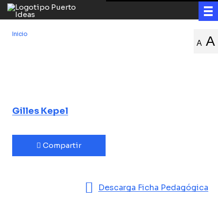
Inicio
/
La agitación en Medio Oriente
A
A
La agitación en
Medio Oriente
y sus consecuencias en Occidente
Gilles Kepel
Compartir
Descarga Ficha Pedagógica