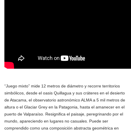
“Juego mixto” mide 12 metros de diámetro y recorre territorios
simbólicos, desde el oasis Quillagua y sus cráteres en el desierto
de Atacama, el observatorio astronómico ALMA a 5 mil metros de
altura o el Glaciar Grey en la Patagonia, hasta el amanecer en el
puerto de Valparaíso. Resignifica el paisaje, peregrinando por el
mundo, apareciendo en lugares no casuales. Puede ser
comprendido como una composición abstracta geométrica en