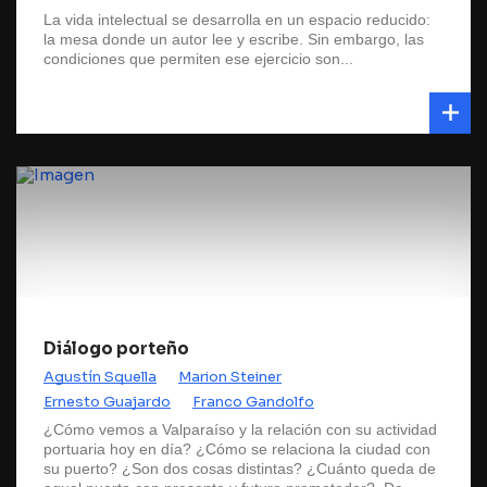
La vida intelectual se desarrolla en un espacio reducido:
la mesa donde un autor lee y escribe. Sin embargo, las
condiciones que permiten ese ejercicio son...
Diálogo porteño
Agustín Squella
Marion Steiner
Ernesto Guajardo
Franco Gandolfo
¿Cómo vemos a Valparaíso y la relación con su actividad
portuaria hoy en día? ¿Cómo se relaciona la ciudad con
su puerto? ¿Son dos cosas distintas? ¿Cuánto queda de