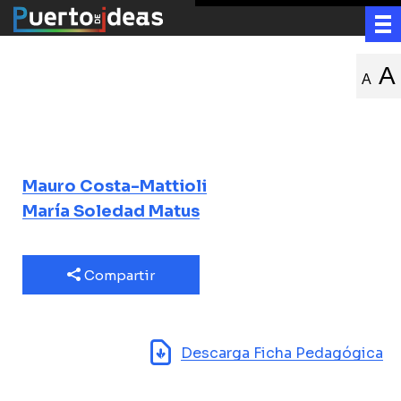
Intestino y
A
A
cerebro
Una revolución médica
Mauro Costa-Mattioli
María Soledad Matus
Compartir
Descarga Ficha Pedagógica