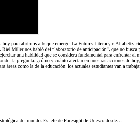
s hoy para abrirnos a lo que emerge. La Futures Literacy o Alfabetizació
. Riel Miller nos habló del “laboratorio de anticipación”, que no busc
e ejercitar una habilidad que se considera fundamental para enfrentar a
sponder la pregunta: ¿cómo y cuánto afectan en nuestras acciones de hoy
ara áreas como la de la educación: los actuales estudiantes van a traba
 estratégica del mundo. Es jefe de Foresight de Unesco desde…