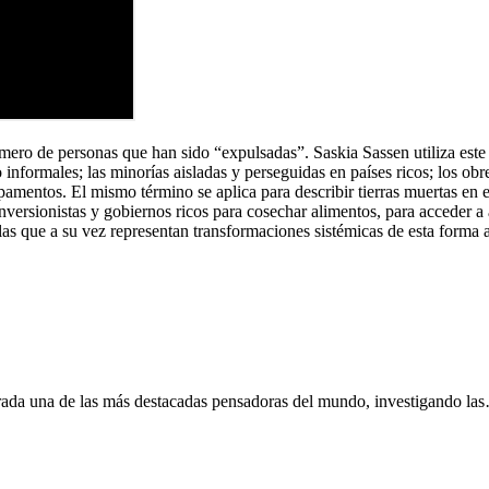
mero de personas que han sido “expulsadas”. Saskia Sassen utiliza este 
informales; las minorías aisladas y perseguidas en países ricos; los o
pamentos. El mismo término se aplica para describir tierras muertas en e
versionistas y gobiernos ricos para cosechar alimentos, para acceder a
las que a su vez representan transformaciones sistémicas de esta forma 
erada una de las más destacadas pensadoras del mundo, investigando la