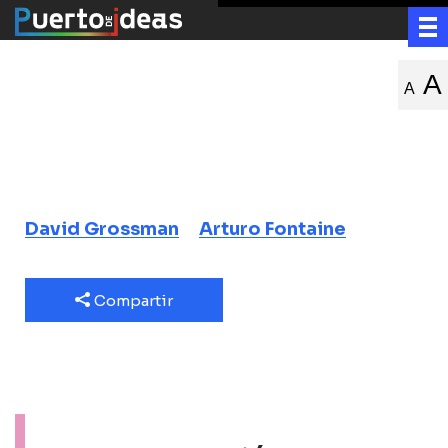
Esperanza y
A
A
desesperanza
De la realidad a la ficción y de vuelta a
la realidad
David Grossman
Arturo Fontaine
Compartir