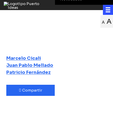
Epopeya de las
A
A
comidas y
bebidas de Chile
Marcelo Cicali
Juan Pablo Mellado
Patricio Fernández
Compartir