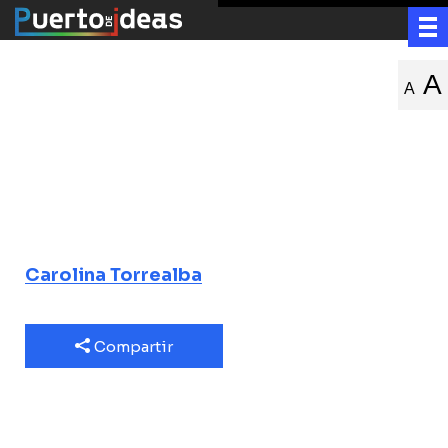
En busca de
A
A
nuestra
identidad
científica
Carolina Torrealba
Compartir