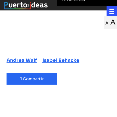
El maravilloso
A
A
mundo natural
de Humboldt
Andrea Wulf
Isabel Behncke
Compartir